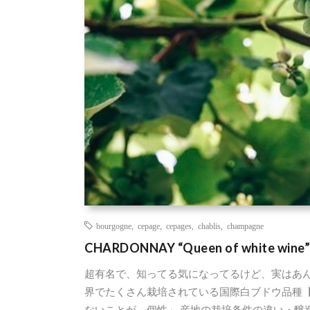
bourgogne
,
cepage
,
cepages
,
chablis
,
champagne
CHARDONNAY “Queen of white
超有名で、知ってる気になってるけど、実はあんま
界でたくさん栽培されている国際白ブドウ品種【Ch
ないことが、個性」 産地の栽培条件の違い・醸