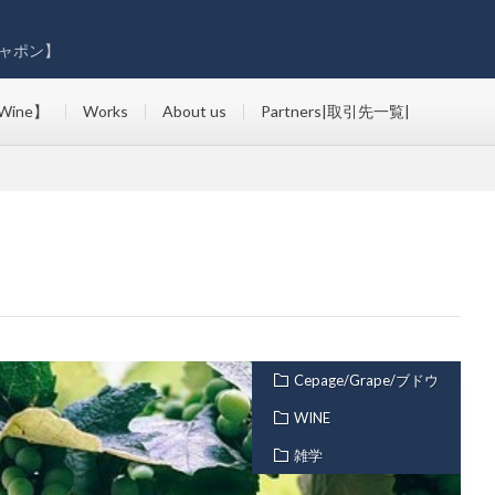
ャポン】
Wine】
Works
About us
Partners|取引先一覧|
Cepage/Grape/ブドウ
WINE
雑学