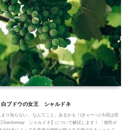
 wine” 白ブドウの女王 シャルドネ
り知らない、 なんてこと、あるかも！(きゃーっ) 今回は世
ardonnay シャルドネ】について解説します！ 「個性が
造の仕方によって生産者の個性が映える品種であるシャルド