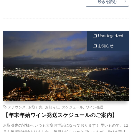
続きを読む
Uncategorized
お知らせ
アナウンス
,
お取引先
,
お知らせ
,
スケジュール
,
ワイン発送
【年末年始ワイン発送スケジュールのご案内】
お取引先の皆様へ いつも大変お世話になっております！ 早いもので、12
月も後半戦が始まりました。 毎日お忙しいかと思いますが、身体が資本