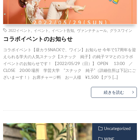
2022イベント
,
イベント
,
イベント告知
,
ヴァンナチュール
,
グラスワイン
コラボイベントのお知らせ
コラボイベント【昼カラSNACKで、ワイン】お知らせ 今年で17周年を迎
えられる学大の人気スナック【スナック 純子】の純子ママとのコラボ
イベントのお知らせです！ 【2022/05/29（日）】 OPEN 13:00 ／
CLOSE 20:00 場所 学芸大学 ”スナック 純子”（詳細住所は下記にご
ざいまーす！） お席チャージ料 お一人様 ¥1,500 【グラ […]
続きを読む
Uncategorized
WINE