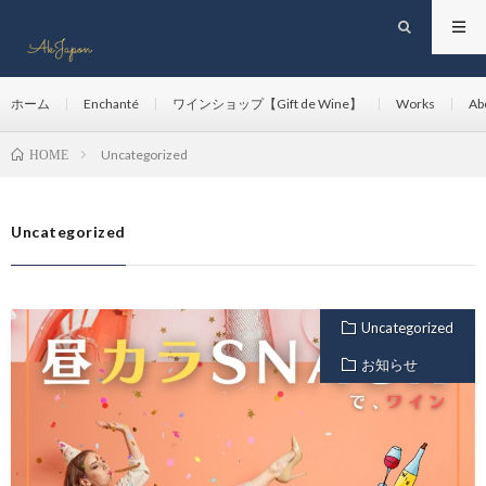
ホーム
Enchanté
ワインショップ【Gift de Wine】
Works
Ab
Uncategorized
HOME
Uncategorized
Uncategorized
お知らせ