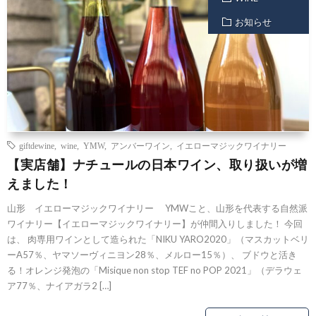
お知らせ
giftdewine
,
wine
,
YMW
,
アンバーワイン
,
イエローマジックワイナリー
【実店舗】ナチュールの日本ワイン、取り扱いが増
えました！
山形 イエローマジックワイナリー YMWこと、山形を代表する自然派
ワイナリー【イエローマジックワイナリー】が仲間入りしました！ 今回
は、 肉専用ワインとして造られた「NIKU YARO2020」（マスカットベリ
ーA57％、ヤマソーヴィニヨン28％、メルロー15％）、 ブドウと活き
る！オレンジ発泡の「Misique non stop TEF no POP 2021」（デラウェ
ア77％、ナイアガラ2 […]