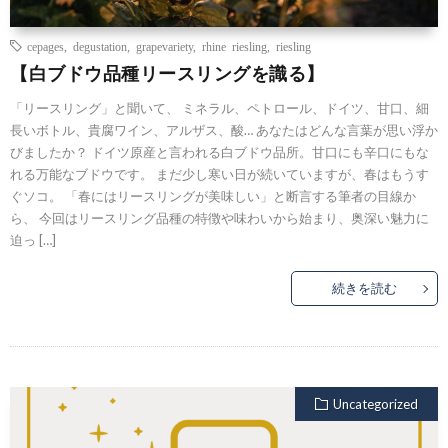
cepages
,
degustation
,
grapevariety
,
rhine riesling
,
riesling
【白ブドウ品種リースリングを識る】
「リースリング」と聞いて、 ミネラル、ペトロール、ドイツ、甘口、細
長いボトル、貴腐ワイン、アルザス、酸… あなたはどんな言葉が思い浮か
びましたか？ ドイツ原産と言われる白ブドウ品所。甘口にも辛口にもな
れる万能なブドウです。 まだ少し寒い日が続いていますが、春はもうす
ぐソコ。 「春にはリースリングが美味しい」と断言する筆者の目線か
ら、 今回はリースリング品種の特徴や味わいから始まり、奥深い魅力に
迫っ […]
続きを読む
Uncategorized