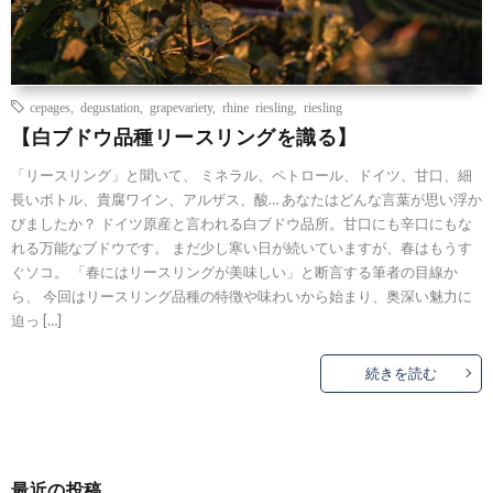
cepages
,
degustation
,
grapevariety
,
rhine riesling
,
riesling
【白ブドウ品種リースリングを識る】
「リースリング」と聞いて、 ミネラル、ペトロール、ドイツ、甘口、細
長いボトル、貴腐ワイン、アルザス、酸… あなたはどんな言葉が思い浮か
びましたか？ ドイツ原産と言われる白ブドウ品所。甘口にも辛口にもな
れる万能なブドウです。 まだ少し寒い日が続いていますが、春はもうす
ぐソコ。 「春にはリースリングが美味しい」と断言する筆者の目線か
ら、 今回はリースリング品種の特徴や味わいから始まり、奥深い魅力に
迫っ […]
続きを読む
最近の投稿