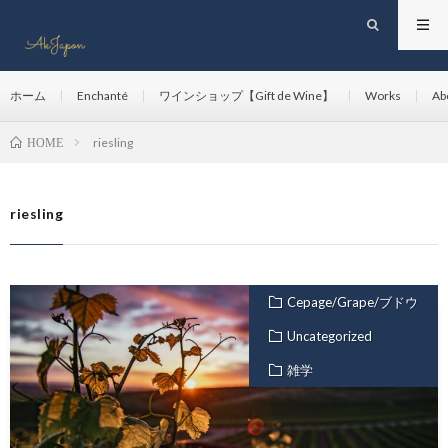
ホーム
Enchanté
ワインショップ【Gift de Wine】
Works
Ab
riesling
HOME
riesling
Cepage/Grape/ブドウ
Uncategorized
雑学