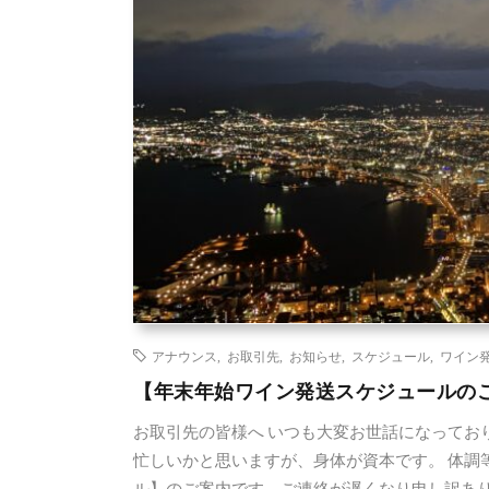
アナウンス
,
お取引先
,
お知らせ
,
スケジュール
,
ワイン
【年末年始ワイン発送スケジュールの
お取引先の皆様へ いつも大変お世話になっており
忙しいかと思いますが、身体が資本です。 体調
ル】のご案内です。ご連絡が遅くなり申し訳あり