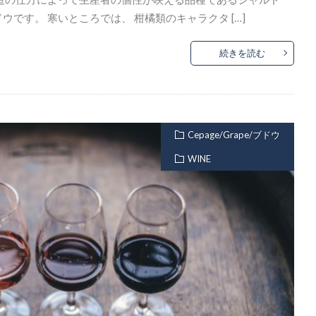
です。 寒いところでは、 柑橘類のキャラクタ […]
続きを読む
Cepage/Grape/ブドウ
WINE