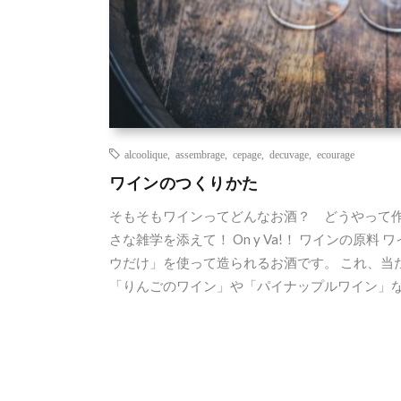
alcoolique
,
assembrage
,
cepage
,
decuvage
,
ecourage
ワインのつくりかた
そもそもワインってどんなお酒？ どうやって作
さな雑学を添えて！ On y Va!！ ワインの原
ウだけ」を使って造られるお酒です。 これ、当
「りんごのワイン」や「パイナップルワイン」な