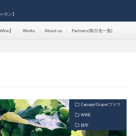
ャポン】
Wine】
Works
About us
Partners|取引先一覧|
Cepage/Grape/ブドウ
WINE
雑学