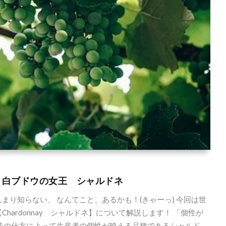
 wine” 白ブドウの女王 シャルドネ
り知らない、 なんてこと、あるかも！(きゃーっ) 今回は世
ardonnay シャルドネ】について解説します！ 「個性が
造の仕方によって生産者の個性が映える品種であるシャルド