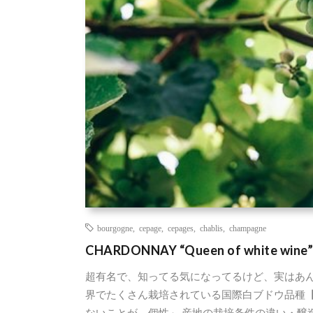
bourgogne
,
cepage
,
cepages
,
chablis
,
champagne
CHARDONNAY “Queen of white
超有名で、知ってる気になってるけど、実はあんま
界でたくさん栽培されている国際白ブドウ品種【Ch
ないことが、個性」 産地の栽培条件の違い・醸