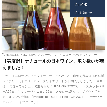
WINE
お知らせ
giftdewine
,
wine
,
YMW
,
アンバーワイン
,
イエローマジックワイナリー
【実店舗】ナチュールの日本ワイン、取り扱いが増
えました！
山形 イエローマジックワイナリー YMWこと、山形を代表する自然派
ワイナリー【イエローマジックワイナリー】が仲間入りしました！ 今回
は、 肉専用ワインとして造られた「NIKU YARO2020」（マスカットベリ
ーA57％、ヤマソーヴィニヨン28％、メルロー15％）、 ブドウと活き
る！オレンジ発泡の「Misique non stop TEF no POP 2021」（デラウェ
ア77％、ナイアガラ2 […]