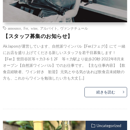
announce
,
Fer
,
wine
,
アルバイト
,
ヴァンナチュール
【スタッフ募集のお知らせ】
AkJaponが運営しています、自然派ワインバル【Fer.(フェグ)】にて 一緒
にお店を盛り上げてくださる新しいスタッフを若干目募集します！
【Fer.】世田谷区等々力3-6-1 2F 等々力駅より徒歩20秒 2022年8月末
オープン【自然派ワインバル】でのお仕事です。 【主な仕事内容】 【飲
食店経験者、ワイン好き 歓迎】 元気とやる気があれば飲食店未経験の
方も、これからワインを勉強したい方も大丈 […]
続きを読む
Uncategorized