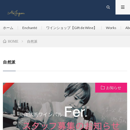
ホーム
Enchanté
ワインショップ【Gift de Wine】
Works
Ab
自然派
HOME
自然派
Pickup
お知らせ